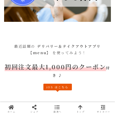
最近話題の
デリバリー＆テイクアウトアプリ
【menu】
を使ってみよう！
初回注文最大1,000円のクーポン
付
き
♪
iOS はこちら
Android はこちら
ホーム
シェア
目次へ
トップ
サイドバー