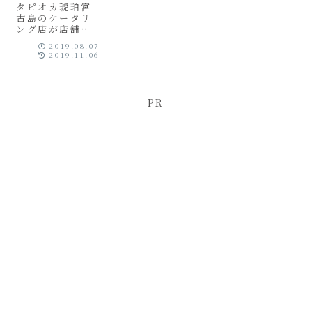
できるよ！
の場所？
タピオカ琥珀宮
古島のケータリ
ング店が店舗に
なって11/9オー
2019.08.07
プンだよ！こは
2019.11.06
くのオープン
日・住所・場
所・地図・アク
セス・営業時
PR
間・メニューを
まとめてご紹介
♪