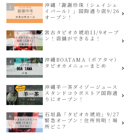
沖縄「謝謝珍珠（シェイシェ
イパール）」国際通り店9/26
オープン！
宮古タピオカ琥珀11/9オープ
ン！店舗ができるよ！
沖縄BOATAMA（ボアタマ）
タピオカメニューまとめ
沖縄羊一茶ダイゾージュース
スタンドコラボストア国際通
りにオープン！
石垣島「タピオカ琥珀」9/27
緊急オープン！住所判明！場
所どこ？