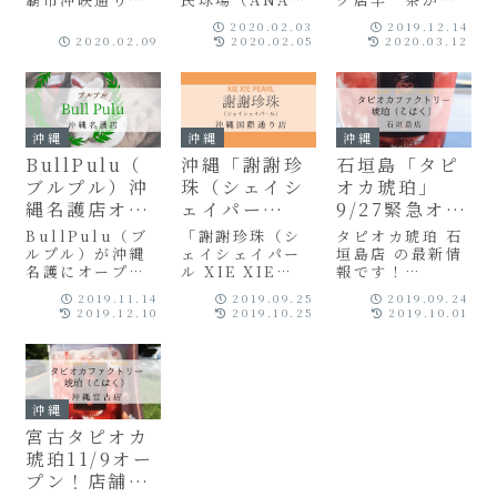
カメニューま
プン！
についてまとめ
BALL PARK浦
ープン！ケツメ
とめ
2020.02.03
2019.12.14
ました！おすす
添）に出店して
イシの大蔵さん
2020.02.09
2020.02.05
2020.03.12
めの人気メニュ
話題になったキ
プロデュースダ
ーとカスタマイ
ッチンカーのタ
イゾージュース
ズメニューをご
ピオカドリンク
スタンドとのコ
紹介します♪場
店BOA
ラボ店だよ！コ
所や営業時間
TAMA（ボアタ
ラボメニューは
沖縄
沖縄
沖縄
も！
マ）のメニュー
沖縄店限定低
をご紹介しま
糖・低カロリー
BullPulu（
沖縄「謝謝珍
石垣島「タピ
す！
のタピオカドリ
ブルプル）沖
珠（シェイシ
オカ琥珀」
ンク！場所はド
縄名護店オー
ェイパー
9/27緊急オー
ンキホーテのす
プン！沖縄な
ル）」国際通
プン！住所判
ぐ。営業時間や
BullPulu（ブ
「謝謝珍珠（シ
タピオカ琥珀 石
アクセス場所を
らではのメニ
り店9/26オー
明！場所ど
ルプル）が沖縄
ェイシェイパー
垣島店 の最新情
まとめてご紹介
名護にオープン
ル XIE XIE
報です！
ューがある
プン！
こ？
します。
するよ！場所は
PEARL）」沖縄
TAPIOKA
よ！場所まと
2019.11.14
2019.09.25
2019.09.24
パチンコ店イー
国際通り店のオ
FACTORY
2019.12.10
2019.10.25
2019.10.01
め
スペースの裏だ
ープン日・オー
KOHAKUタピオ
よ！沖縄ならで
プンキャンペー
カファクトリー
はのさんぴん茶
ン・住所・地
琥珀（こはく）
メニューなどが
図・アクセス・
の沖縄県石垣市
あるよ！メニュ
メニューをまと
石垣島店のオー
沖縄
ーや営業時間、
めました。いつ
プン日・住所・
クチコミレビュ
オープン？どこ
地図・アクセ
宮古タピオカ
ー評判をまとめ
にある？
ス・営業時間・
琥珀11/9オー
てご紹介しま
メニューをまと
プン！店舗が
す！
めました。どこ