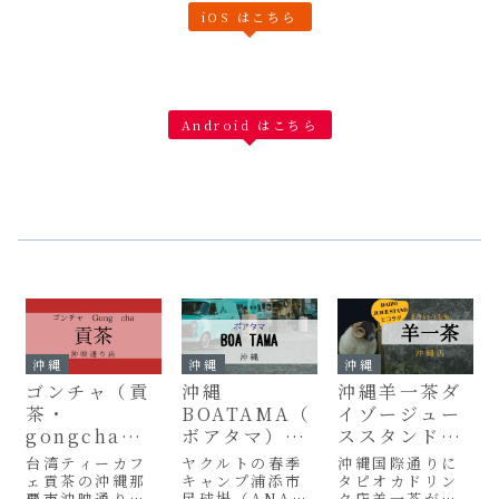
iOS はこちら
Android はこちら
沖縄
沖縄
沖縄
ゴンチャ（貢
沖縄
沖縄羊一茶ダ
茶・
BOATAMA（
イゾージュー
gongcha）
ボアタマ）タ
ススタンドコ
沖映通り店の
ピオカメニュ
ラボストア国
台湾ティーカフ
ヤクルトの春季
沖縄国際通りに
場所とタピオ
ーまとめ
際通りにオー
ェ貢茶の沖縄那
キャンプ浦添市
タピオカドリン
覇市沖映通り店
民球場（ANA
ク店羊一茶がオ