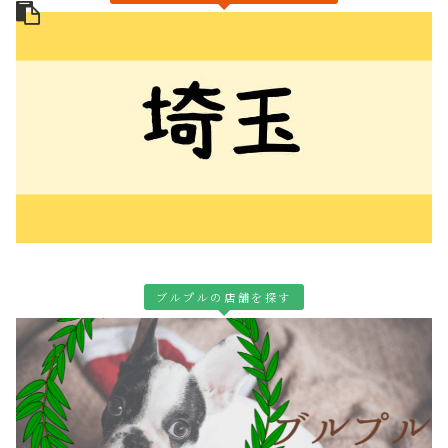
ブルプルの店舗を探す