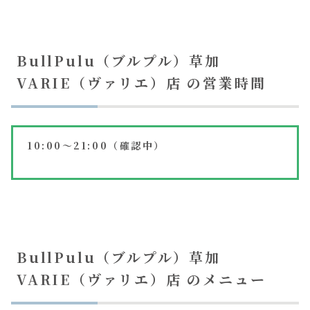
BullPulu（ブルプル）草加
VARIE（ヴァリエ）店 の営業時間
10:00〜21:00（確認中）
BullPulu（ブルプル）草加
VARIE（ヴァリエ）店 のメニュー