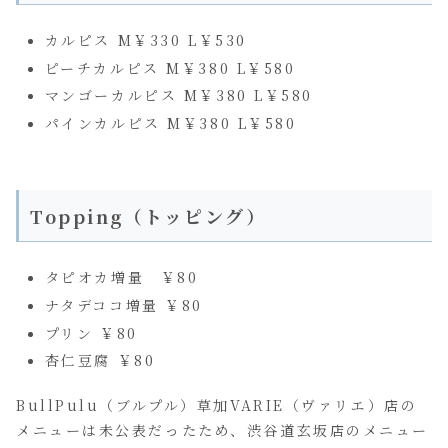
カルピス M￥330 L￥530
ピーチカルピス M￥380 L￥580
マンゴーカルピス M￥380 L￥580
パインカルピス M￥380 L￥580
Topping（トッピング）
タピオカ増量 ￥80
ナタデココ増量 ￥80
プリン ￥80
杏仁豆腐 ￥80
BullPulu（ブルプル）草加VARIE（ヴァリエ）店の
メニューは未公表だったため、渋谷道玄坂店のメニュー