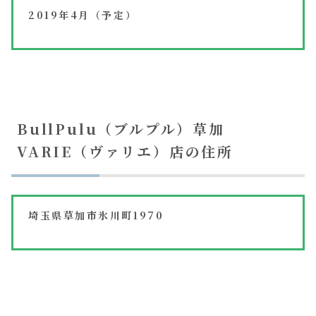
2019年4月（予定）
BullPulu（ブルプル）草加
VARIE（ヴァリエ）店の住所
埼玉県草加市氷川町1970