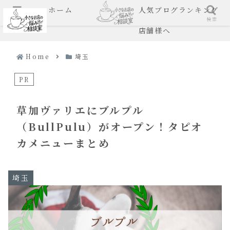
ホーム
人気ブログランキング
メニュー
検索
店舗様へ
Home
埼玉
PR
草加ヴァリエにブルプル
（BullPulu）がオープン！タピオ
カメニューまとめ
埼玉