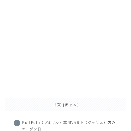
目次
BullPulu（ブルプル）草加VARIE（ヴァリエ）店の
オープン日