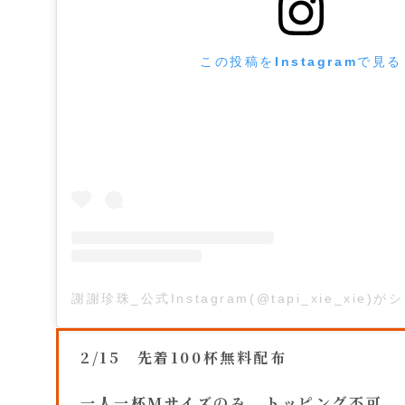
この投稿をInstagramで見る
謝謝珍珠_公式Instagram(@tapi_xie_xie
2/15 先着100杯無料配布
一人一杯Mサイズのみ、トッピング不可