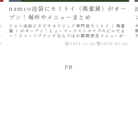
袋
namco池袋にモミトイ（瑪蜜黛）がオー
プン！場所やメニューまとめ
ニ
ナムコ池袋にタピオカドリンク専門店モミトイ（ 瑪蜜
黛 ）がオープン！ヒューマックスシネマズのビルだよ
ー
～！スイーツブランドならではの期間限定メニューがあ
るタピオカブランドだよ。場所や営業時間をご紹介しま
07
2019.12.10
2020.03.04
す。アルバイト求人情報も！
PR