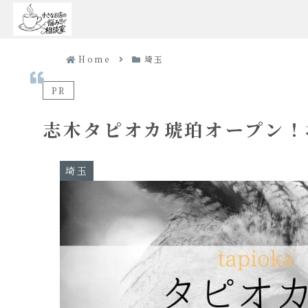
Home
埼玉
PR
志木タピオカ琥珀オープン！
埼玉