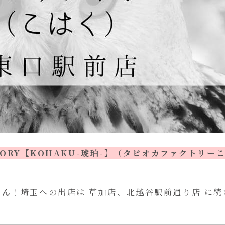
CTORY【KOHAKU-琥珀-】（タピオカファクトリー
さん
！埼玉への出店は
草加店
、
北越谷駅前通り店
に続