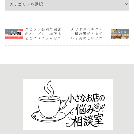
予定の琥珀さん。
続々出店情報が届
いていま...
タピラボ盛岡菜園店
タピオカミルクティ
がオープン！場所は
ー鍋の感想！まず
どこ？メニューは？
い？美味しい？作っ
てみました！実食レ
ポート