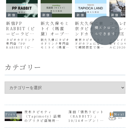
新宿
新宿
新宿
新宿
新宿PP
新大久保モミ
新大久保に東
コモレ四
横スクロー
RABBIT（ピ
トイ（瑪蜜
京タピオカラ
ジアレイ
ーピーラビッ
黛）オープ
ンドカフェが
（THE
ルできます
ト）9/9オー
ン！場所やメ
できるよ！1万
ALLEY
タピオカドリンク
新大久保にタピオ
東京タピオカラン
ジアレイが
プン！場所
専門店「PP
ニューまとめ
カドリンク専門店
円のタピオカ
ドがカフェになっ
ープン！
駅すぐコモ
RABIBIT（ピー
モミトイ（瑪蜜
て期間限定で復
ルに2020
は？うさぎタ
って何？
オカメニ
ピーラビット）」
黛）が9/17オープ
活！場所は職安通
ープン！ス
ピオカ♪
と場所ま
新宿店 がオープ
ン！スイーツブラ
りからネイキッド
ッシュで人
ン！うさぎのマー
ンドならではのメ
ロフトを曲がった
いタピオカ
クのかわいいタピ
ニューが人気のお
「センダイバーシ
智大学の近
カテゴリー
オカ屋さんだよ～
店だよ！期間限定
ティーホテルアン
ープンする
♪原宿竹下通り
メニューも要チェ
ドカフェ」内だ
所やメニュ
店、麻布十番店も
ック。
よ！カフェのクリ
業時間を詳
近日オープン予
エイティブプロデ
べてたよ！
定！PP
ューサーは伊達い
定でアルバ
RABIBIT（ピー
さこさん！営業時
人募集して
ピーラビット）新
間や1万円のタピオ
ー！
宿店 について詳し
カドリンクメニュ
く...
ーについて調べた
よ！
茨木タピモティ
蒲田「情熱ラビット
（Tapimoty）話題
（RABBIT）」
のプリタピ店場所や
10/14オープン！場
メニューまとめ
所はホテルアマネク
2階だよ♪