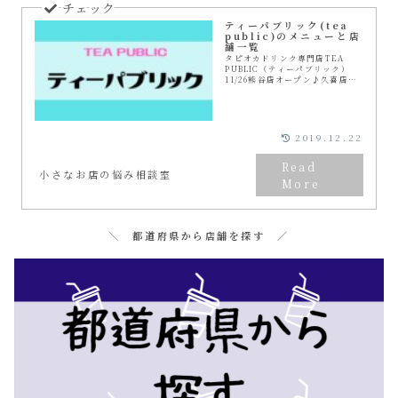
ティーパブリック(tea
public)のメニューと店
舗一覧
タピオカドリンク専門店TEA
PUBLIC（ティーパブリック）
11/26熊谷店オープン♪久喜店も
近日オープン予定！いつオープ
ン？どこにある？場所・地図・営
業時間・メニューをご紹介しま
す！コンテナ風店内の映えるお店
だよ！
2019.12.22
小さなお店の悩み相談室
＼ 都道府県から店舗を探す ／