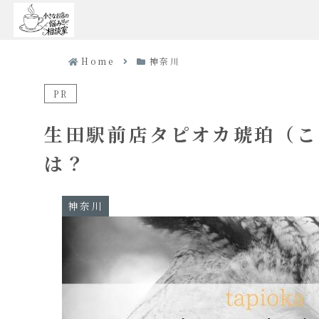
Home
神奈川
PR
生田駅前店タピオカ琥珀（こ
は？
神奈川