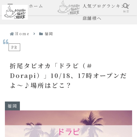
ホーム
人気ブログランキング
メニュー
検索
店舗様へ
Home
福岡
PR
折尾タピオカ「ドラピ（＃
Dorapi）」10/18、17時オープンだ
よ～♪場所はどこ？
福岡