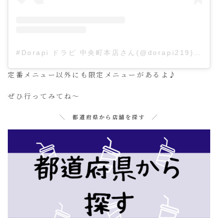
#Dorapi ドラピ 中央町本店さん(@dorapi219)がシェアした投稿
定番メニュー以外にも限定メニューがあるよ♪
ぜひ行ってみてね～
＼ 都道府県から店舗を探す ／