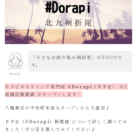
「小さなお店の悩み相談室」のTOCOで
す。
TOCO
生タピオカドリンク専門店
#Dorapi（ドラピ）
の2
店舗目
折尾店
がオープンします！
八幡東区の中央町本店もオープンから大盛況♪
ドラピ（#Dorapi）折尾店
について詳しく調べてみ
ました！ぜひ足を運んでみてください♪