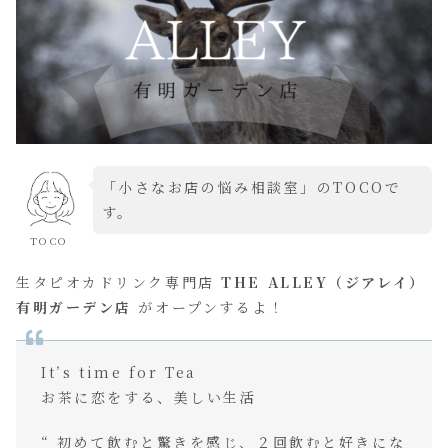
「小さなお店の悩み相談室」のTOCOで
す。
TOCO
生タピオカドリンク専門店
THE ALLEY（ジアレイ）
有明ガーデン店
がオープンするよ！
It’s time for Tea
お茶に恋をする、美しい生活
“ 初めて飲むと驚きを感じ、２回飲むと好きにな