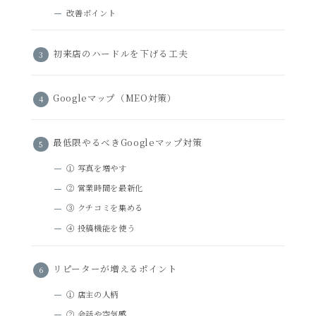
改善ポイント
初来店のハードルを下げる工夫
Googleマップ（MEO対策）
最低限やるべきGoogleマップ対策
① 写真を増やす
② 営業時間を最新化
③ クチコミを集める
④ 投稿機能を使う
リピーターが増えるポイント
① 店主の人柄
② 会話や空気感